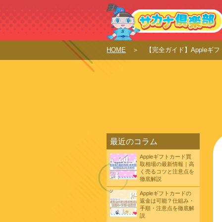
HOME
【完全ガイド】Apple
最近のコラム
Appleギフトカード買
取相場の最新情報｜高
く売るコツと注意点を
徹底解説
Appleギフトカードの
返金は可能？仕組み・
手順・注意点を徹底解
説