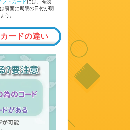
eギフトカード
には、有効
は裏面に期限の日付が明
ょう。
トカードの違い