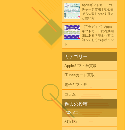
Appleギフトカードの
チャージ方法｜初心者
でも失敗しないやり方
と使い方
【完全ガイド】Apple
ギフトカードに有効期
限はある？現金化前に
知っておくべきポイン
ト
カテゴリー
Appleギフト券買取
iTunesカード買取
電子ギフト券
コラム
過去の投稿
2025年
5月(13)