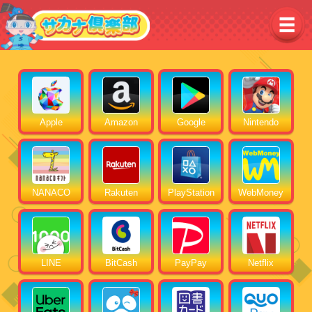
Apple
Amazon
Google
Nintendo
NANACO
Rakuten
PlayStation
WebMoney
LINE
BitCash
PayPay
Netflix